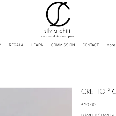
silvia chiti
ceramist + designer
Y
REGALA
LEARN
COMMISSION
CONTACT
More
CRETTO ° 
Price
€20.00
DIAMETER/DIAMETR