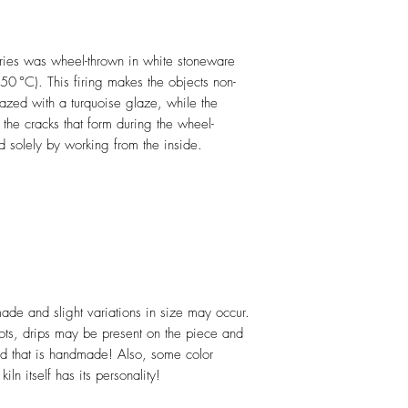
world. For urgent d
placing the order.
ies was wheel-thrown in white stoneware
50 °C). This firing makes the objects non-
lazed with a turquoise glaze, while the
t the cracks that form during the wheel-
d solely by working from the inside.
ade and slight variations in size may occur.
pots, drips may be present on the piece and
ied that is handmade! Also, some color
ln itself has its personality!