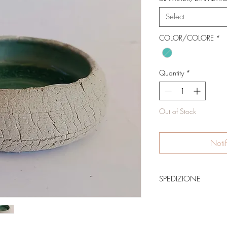
Select
COLOR/COLORE
*
Quantity
*
Out of Stock
Noti
SPEDIZIONE
CONE7STUDIO ha scelto
aspettati che i tuoi
in carta e cartone