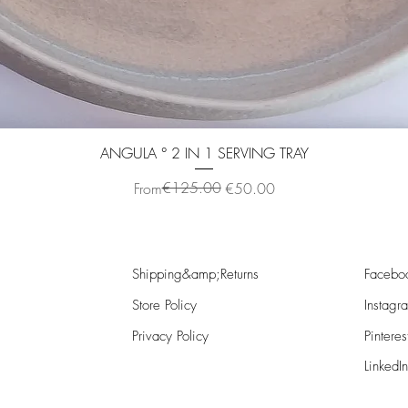
Quick View
ANGULA ° 2 IN 1 SERVING TRAY
Regular Price
Sale Price
€125.00
From
€50.00
Shipping&amp;Returns
Facebo
Store Policy
Instagr
Privacy Policy
Pinteres
LinkedIn