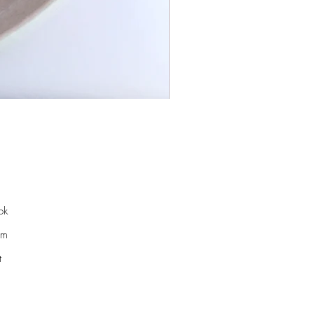
ok
am
t