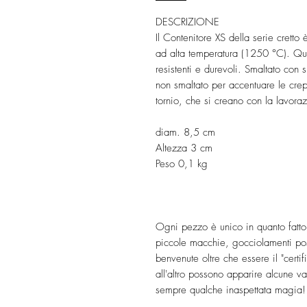
DESCRIZIONE
Il Contenitore XS della serie cretto 
ad alta temperatura (1250 °C). Que
resistenti e durevoli. Smaltato con 
non smaltato per accentuare le cre
tornio, che si creano con la lavoraz
diam. 8,5 cm
Altezza 3 cm
Peso 0,1 kg
Ogni pezzo è unico in quanto fatt
piccole macchie, gocciolamenti po
benvenute oltre che essere il "certi
all'altro possono apparire alcune v
sempre qualche inaspettata magia!