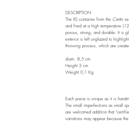
DESCRIPTION
The XS container from the
Cretto
ser
and fired at a high temperature (12
porous, strong, and durable. It is g
exterior is left unglazed to highligh
throwing process, which are create
diam. 8,5 cm
Height 3 cm
Weight 0,1 Kg
Each piece is unique as it is handm
The small imperfections as small s
are welcomed addition that "certif
variations may appear because the ki