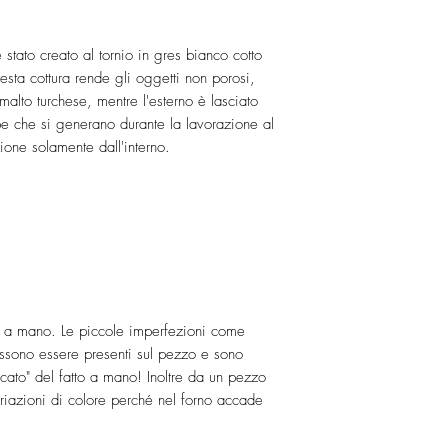
troppo
☘
e se trova
materiali di recuper
imballaggi! Solo a 
è stato creato al tornio in gres bianco cotto
salvaguardare qual
sta cottura rende gli oggetti non porosi,
Tutti gli articoli so
smalto turchese, mentre l'esterno è lasciato
preservare l'oggetto
pe che si generano durante la lavorazione al
Gli articoli vengono
ione solamente dall'interno.
martedì. La conseg
settimana in Europa
del mondo. Per la 
prima di concludere
SHIPPING POLICIES
CONE7STUDIO aim to 
expect your packag
card. Let's keep th
o a mano. Le piccole imperfezioni come
occasional re-used
ssono essere presenti sul pezzo e sono
plastic is needed d
ficato" del fatto a mano! Inoltre da un pezzo
All items are doubl
ariazioni di colore perché nel forno accade
The items are usua
Standard delivery 
and a minimum of 2 