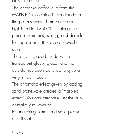
DESCRIPTION
The espresso coffee cup from the
MARBLED Collection is handmade on
the potter's wheel from porcelain,
high-fired to 1260 °C, making the
piece non-porous, strong, and durable
for regular use. It is also dishwasher
safe.
The cup is glazed inside with a
transparent glossy glaze, and the
outside has been polished to give a
very smooth touch.
The chromatic effect given by adding
sand Stoneware creates a "marbled
effect". You can purchase just the cup
or make yuor own set.
For matching plates and sets, please
ask Silvia!
CUPS