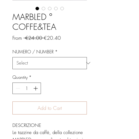
MARBLED °
COFFE&TEA
Regular
Sale
From
 €24.00 
€20.40
Price
Price
NUMERO / NUMBER
*
Quantity
*
Add to Cart
DESCRIZIONE
Le tazzine da caffè, della collezione