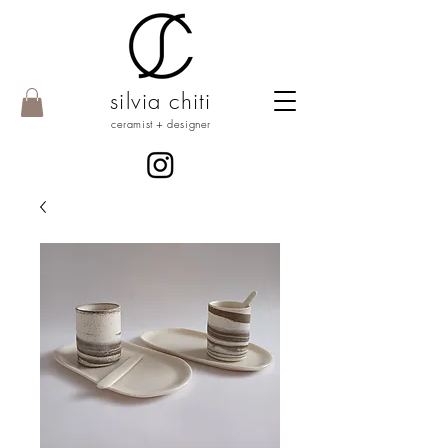
silvia chiti
ceramist + designer