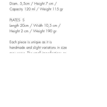
Diam. 5,5cm / Height 7 cm /
Capacity 120 ml / Weight 115 gr
PLATES S
Length 20cm / Width 10,5 cm /
Height 2 cm / Weight 190 gr
Each piece is unique as it is
handmade and slight variations in size
may occur. The small imperfections as
small spots, drips may be present on
the piece and are welcomed addition
that "certified" that is handmade. Also,
some color variations may appear
because the kiln itself has its own
personality!
Related Products