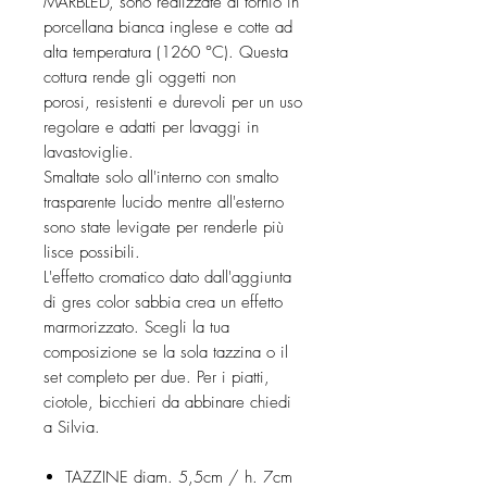
MARBLED, sono realizzate al tornio in
porcellana bianca inglese e cotte ad
alta temperatura (1260 °C). Questa
cottura rende gli oggetti non
porosi, resistenti e durevoli per un uso
regolare e adatti per lavaggi in
lavastoviglie.
Smaltate solo all'interno con smalto
trasparente lucido mentre all'esterno
sono state levigate per renderle più
lisce possibili.
L'effetto cromatico dato dall'aggiunta
di gres color sabbia crea un effetto
marmorizzato. Scegli la tua
composizione se la sola tazzina o il
set completo per due. Per i piatti,
ciotole, bicchieri da abbinare chiedi
a Silvia.
TAZZINE diam. 5,5cm / h. 7cm